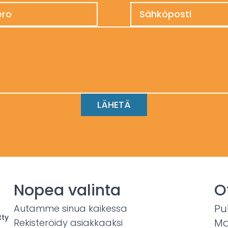
Nopea valinta
O
Pu
Autamme sinua kaikessa
tty
Ma
Rekisteröidy asiakkaaksi