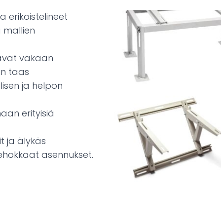
a erikoistelineet
a mallien
avat vakaan
un taas
lisen ja helpon
aan erityisiä
t ja älykäs
tehokkaat asennukset.