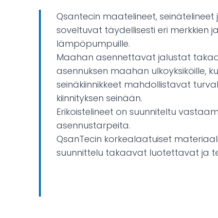
Qsantecin maatelineet, seinätelineet j
soveltuvat täydellisesti eri merkkien j
lämpöpumpuille.
Maahan asennettavat jalustat taka
asennuksen maahan ulkoyksiköille, k
seinäkiinnikkeet mahdollistavat turval
kiinnityksen seinään.
Erikoistelineet on suunniteltu vastaam
asennustarpeita.
QsanTecin korkealaatuiset materiaali
suunnittelu takaavat luotettavat ja 