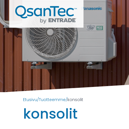
Etusivu
/
Tuotteemme
/
konsolit
konsolit