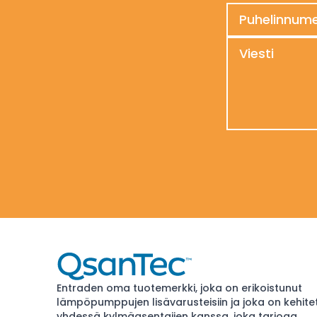
Entraden oma tuotemerkki, joka on erikoistunut
lämpöpumppujen lisävarusteisiin ja joka on kehite
yhdessä kylmäasentajien kanssa. joka tarjoaa