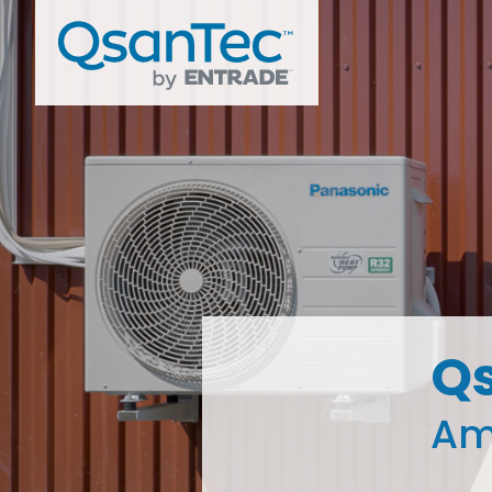
Qs
Amm