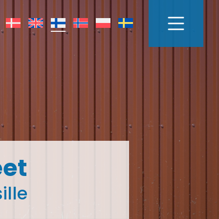
eet
ille