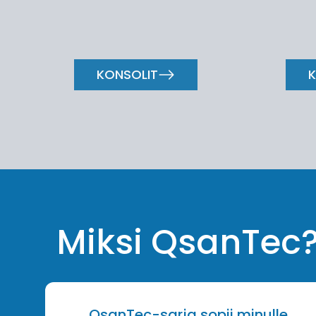
KONSOLIT
K
Miksi QsanTec
QsanTec-sarja sopii minulle