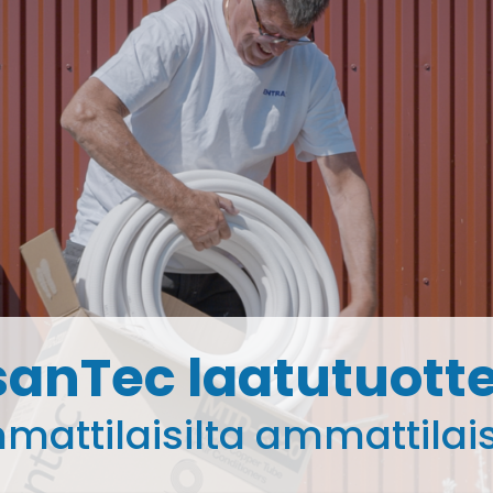
anTec laatutuott
attilaisilta ammattilais