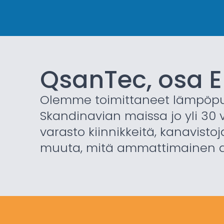
QsanTec, osa E
Olemme toimittaneet lämpöpu
Skandinavian maissa jo yli 30 
varasto kiinnikkeitä, kanavisto
muuta, mitä ammattimainen as