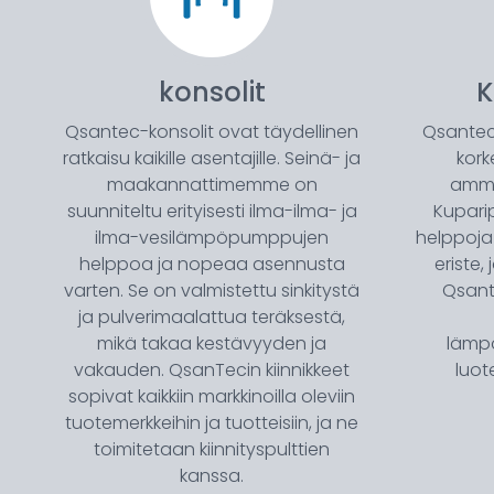
konsolit
K
Qsantec-konsolit ovat täydellinen
Qsanteci
ratkaisu kaikille asentajille. Seinä- ja
kork
maakannattimemme on
ammat
suunniteltu erityisesti ilma-ilma- ja
Kupari
ilma-vesilämpöpumppujen
helppoja
helppoa ja nopeaa asennusta
eriste,
varten. Se on valmistettu sinkitystä
Qsant
ja pulverimaalattua teräksestä,
mikä takaa kestävyyden ja
lämp
vakauden. QsanTecin kiinnikkeet
luot
sopivat kaikkiin markkinoilla oleviin
tuotemerkkeihin ja tuotteisiin, ja ne
toimitetaan kiinnityspulttien
kanssa.