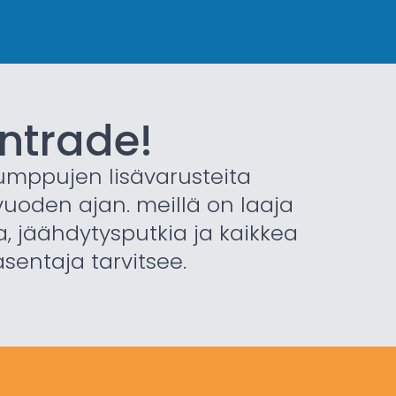
ntrade!
mppujen lisävarusteita
vuoden ajan. meillä on laaja
ja, jäähdytysputkia ja kaikkea
entaja tarvitsee.