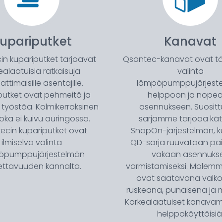
upariputket
Kanavat
n kupariputket tarjoavat
Qsantec-kanavat ovat tä
ealaatuisia ratkaisuja
valinta
timaisille asentajille.
lämpöpumppujärjeste
putket ovat pehmeitä ja
helppoon ja nope
 työstää. Kolmikerroksinen
asennukseen. Suositt
 joka ei kuivu auringossa.
sarjamme tarjoaa kä
ecin kupariputket ovat
SnapOn-järjestelmän, k
ilmiselvä valinta
QD-sarja ruuvataan pai
öpumppujärjestelmän
vakaan asennuks
ettavuuden kannalta.
varmistamiseksi. Molemm
ovat saatavana valko
ruskeana, punaisena ja 
Korkealaatuiset kanava
helppokäyttöisiä