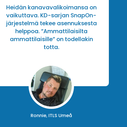
Heidän kanavavalikoimansa on
vaikuttava. KD-sarjan SnapOn-
järjestelmä tekee asennuksesta
helppoa. ”Ammattilaisilta
ammattilaisille” on todellakin
totta.
Ronnie, ITLS Umeå