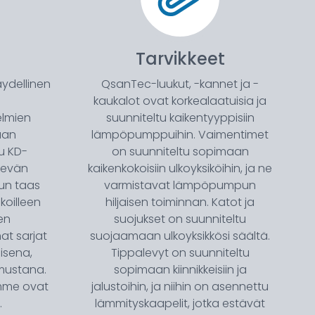
Tarvikkeet
ydellinen
QsanTec-luukut, -kannet ja -
kaukalot ovat korkealaatuisia ja
lmien
suunniteltu kaikentyyppisiin
aan
lämpöpumppuihin. Vaimentimet
u KD-
on suunniteltu sopimaan
tevän
kaikenkokoisiin ulkoyksiköihin, ja ne
un taas
varmistavat lämpöpumpun
koilleen
hiljaisen toiminnan. Katot ja
en
suojukset on suunniteltu
at sarjat
suojaamaan ulkoyksikkösi säältä.
isena,
Tippalevyt on suunniteltu
mustana.
sopimaan kiinnikkeisiin ja
mme ovat
jalustoihin, ja niihin on asennettu
.
lämmityskaapelit, jotka estävät