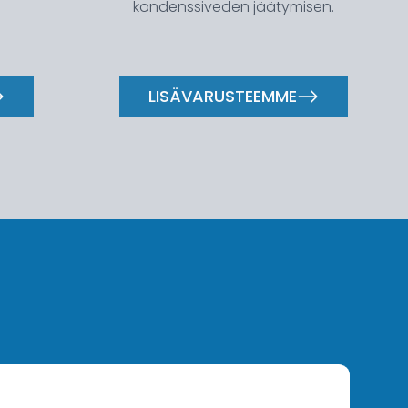
kondenssiveden jäätymisen.
LISÄVARUSTEEMME