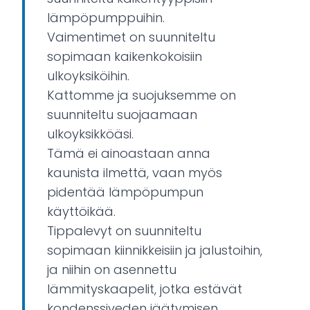
lämpöpumppuihin.
Vaimentimet on suunniteltu
sopimaan kaikenkokoisiin
ulkoyksiköihin.
Kattomme ja suojuksemme on
suunniteltu suojaamaan
ulkoyksikköäsi.
Tämä ei ainoastaan anna
kaunista ilmettä, vaan myös
pidentää lämpöpumpun
käyttöikää.
Tippalevyt on suunniteltu
sopimaan kiinnikkeisiin ja jalustoihin,
ja niihin on asennettu
lämmityskaapelit, jotka estävät
kondenssiveden jäätymisen.