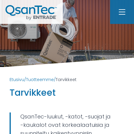
Etusivu
/
Tuotteemme
/
Tarvikkeet
Tarvikkeet
QsanTec-luukut, -katot, -suojat ja
-kaukalot ovat korkealaatuisia ja
suunniteltu kaikentyyppisiin